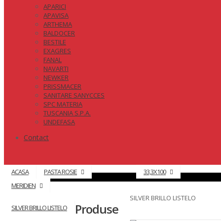
APARICI
APAVISA
ARTHEMA
BALDOCER
BESTILE
EXAGRES
FANAL
NAVARTI
NEWKER
PRISSMACER
SANITARE SANYCCES
SPC MATERIA
TUSCANIA S.P.A.
UNDEFASA
Contact
ACASA
PASTA ROSIE
33,3X100
MERIDIEN
SILVER BRILLO LISTELO
Produse
SILVER BRILLO LISTELO