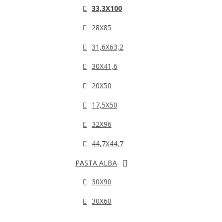
33,3X100
28X85
31,6X63,2
30X41,6
20X50
17,5X50
32X96
44,7X44,7
PASTA ALBA
30X90
30X60