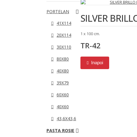
PORTELAN
SILVER BRILL
41X114
1 x 100 cm.
20X114
TR-42
30X110
80X80
Inapoi
40X80
39X79
60X60
40X60
43,6X43,6
PASTA ROSIE