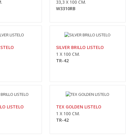
.
33,3 X 100 CM.
Adaugă În Coş
W3310RB
Compara
Wishlist
ISTELO
SILVER BRILLO LISTELO
0,00lei
1 X 100 CM.
TR-42
Availability
În Stoc
Adaugă În Coş
Compara
Wishlist
LO LISTELO
TEX GOLDEN LISTELO
1 X 100 CM.
TR-42
0,00lei
Availability
În Stoc