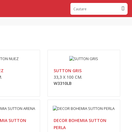
0,00lei
Availability
În Stoc
Adaugă În Coş
EZ
SUTTON GRIS
.
33,3 X 100 CM.
Compara
W3310LB
Wishlist
0,00lei
MIA SUTTON
DECOR BOHEMIA SUTTON
Availability
În Stoc
PERLA