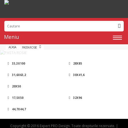
Meniu
ACASA
PASTA ROSIE
33,3X100
28X85
31,6X63,2
30X41,6
20X50
17,5X50
32X96
44,7X44,7
Copyright © 2016 Expert PRO Design. Toate drepturile rezervate. |