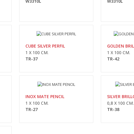
W3310L
W3310L
CUBE SILVER PERFIL
GOLDEN BRIL
REPRISE NUEZ
1 X 100 CM.
1 X 100 CM.
TR-37
TR-42
33,3 x 100 cm.W3310L..
INOX MATE PENCIL
SILVER BRILL
1 X 100 CM.
0,8 X 100 CM.
TR-27
TR-38
REPRISE GRIS
33,3 x 100 cm.W3310L..