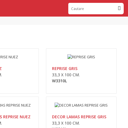
0,00lei
Availability
În Stoc
Adaugă În Coş
Z
REPRISE GRIS
.
33,3 X 100 CM.
Compara
W3310L
Wishlist
0,00lei
 REPRISE NUEZ
DECOR LAMAS REPRISE GRIS
.
33,3 X 100 CM.
Availability
În Stoc