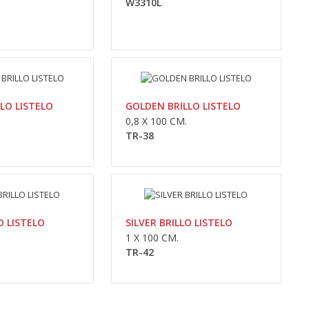
W3310L
Adaugă În Coş
Compara
Wishlist
LO LISTELO
GOLDEN BRILLO LISTELO
0,00lei
0,8 X 100 CM.
TR-38
Availability
În Stoc
Adaugă În Coş
Compara
Wishlist
O LISTELO
SILVER BRILLO LISTELO
1 X 100 CM.
TR-42
0,00lei
Availability
În Stoc