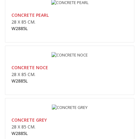
Compara
Wishlist
CONCRETE PEARL
28 X 85 CM.
W2885L
CONCRETE PEARL
28 x 85 cm.W2885L..
CONCRETE NOCE
0,00lei
28 X 85 CM.
W2885L
Availability
În Stoc
Adaugă În Coş
Compara
Wishlist
CONCRETE GREY
28 X 85 CM.
W2885L