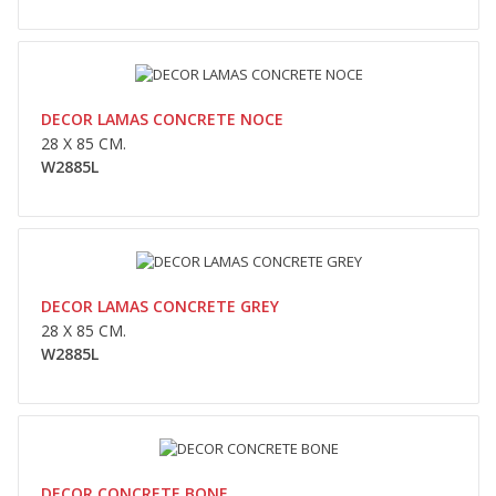
CONCRETE NOCE
28 x 85 cm.W2885L..
DECOR LAMAS CONCRETE NOCE
0,00lei
28 X 85 CM.
W2885L
Availability
În Stoc
Adaugă În Coş
Compara
Wishlist
DECOR LAMAS CONCRETE GREY
28 X 85 CM.
W2885L
CONCRETE GREY
28 x 85 cm.W2885L..
DECOR CONCRETE BONE