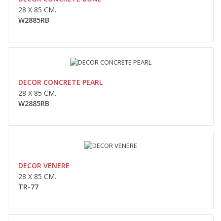
0,00lei
28 X 85 CM.
W2885RB
Availability
În Stoc
Adaugă În Coş
Compara
Wishlist
DECOR CONCRETE PEARL
28 X 85 CM.
W2885RB
DECOR LAMAS CONCRETE NOCE
28 x 85 cm.W2885L..
DECOR VENERE
0,00lei
28 X 85 CM.
TR-77
Availability
În Stoc
Adaugă În Coş