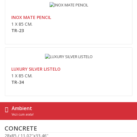
Compara
Wishlist
INOX MATE PENCIL
1 X 85 CM.
TR-23
DECOR LAMAS CONCRETE GREY
28 x 85 cm.W2885L..
LUXURY SILVER LISTELO
0,00lei
1 X 85 CM.
TR-34
Availability
În Stoc
Adaugă În Coş
Ambient
Compara
Vezi cum arata!
Wishlist
CONCRETE
28x85 / 11,02''x33,46''