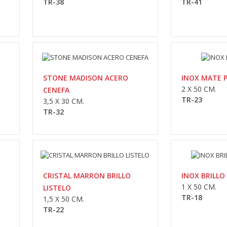
TR-38
TR-41
STONE MADISON ACERO
INOX MATE P
MADISON MIEL
2 X 50 CM.
CENEFA
TR-23
3,5 X 30 CM.
20 x 50 cm.W2050L..
TR-32
CRISTAL MARRON BRILLO
INOX BRILLO
1 X 50 CM.
LISTELO
MADISON GRAFITO
TR-18
1,5 X 50 CM.
TR-22
20 x 50 cm.W2050L..