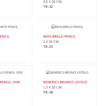
3,5 X 30 CM.
Adaugă În Coş
TR-32
Compara
Wishlist
ENCIL
INOX BRILLO PENCIL
0,00lei
2 X 50 CM.
TR-23
Availability
În Stoc
Adaugă În Coş
Compara
Wishlist
 PENCIL 1X50
GENERICS BRONCE LISTELO
1,5 X 50 CM.
TR-38
0,00lei
Availability
În Stoc