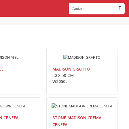
0,00lei
Availability
În Stoc
Adaugă În Coş
EL
MADISON GRAFITO
20 X 50 CM.
Compara
W2050L
Wishlist
0,00lei
N CENEFA
STONE MADISON CREMA
Availability
În Stoc
CENEFA