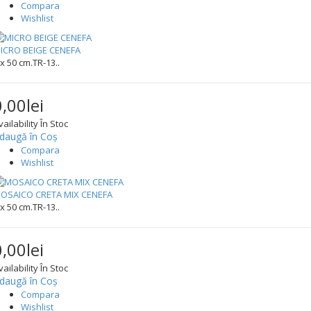
Compara
Wishlist
ICRO BEIGE CENEFA
 x 50 cm.TR-13..
0,00lei
vailability
În Stoc
daugă în Coş
Compara
Wishlist
OSAICO CRETA MIX CENEFA
 x 50 cm.TR-13..
0,00lei
vailability
În Stoc
daugă în Coş
Compara
Wishlist