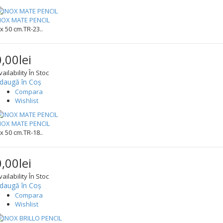
NOX MATE PENCIL
 x 50 cm.TR-23..
0,00lei
vailability
În Stoc
daugă în Coş
Compara
Wishlist
NOX MATE PENCIL
 x 50 cm.TR-18..
0,00lei
vailability
În Stoc
daugă în Coş
Compara
Wishlist