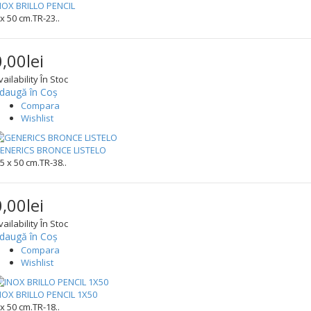
NOX BRILLO PENCIL
 x 50 cm.TR-23..
0,00lei
vailability
În Stoc
daugă în Coş
Compara
Wishlist
ENERICS BRONCE LISTELO
,5 x 50 cm.TR-38..
0,00lei
vailability
În Stoc
daugă în Coş
Compara
Wishlist
NOX BRILLO PENCIL 1X50
 x 50 cm.TR-18..