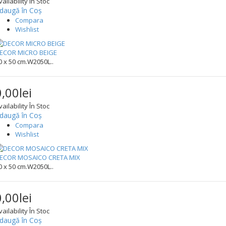
vailability
În Stoc
daugă în Coş
Compara
Wishlist
ECOR MICRO BEIGE
0 x 50 cm.W2050L..
0,00lei
vailability
În Stoc
daugă în Coş
Compara
Wishlist
ECOR MOSAICO CRETA MIX
0 x 50 cm.W2050L..
0,00lei
vailability
În Stoc
daugă în Coş