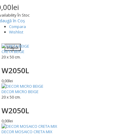
0,00lei
vailability
În Stoc
daugă în Coş
Compara
Wishlist
Inapoi
CRETA BEIGE
20 x 50 cm.
W2050L
0,00lei
DECOR MICRO BEIGE
20 x 50 cm.
W2050L
0,00lei
DECOR MOSAICO CRETA MIX