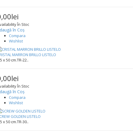
0,00lei
vailability
În Stoc
daugă în Coş
Compara
Wishlist
RISTAL MARRON BRILLO LISTELO
,5 x 50 cm.TR-22..
0,00lei
vailability
În Stoc
daugă în Coş
Compara
Wishlist
CREW GOLDEN LISTELO
,5 x 50 cm.TR-30..