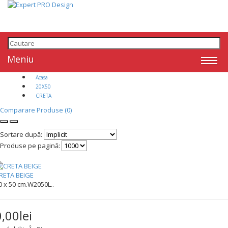
Meniu
Acasa
20X50
CRETA
Comparare Produse (0)
Sortare după:
Produse pe pagină:
RETA BEIGE
0 x 50 cm.W2050L..
0,00lei