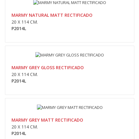
Compara
Wishlist
MARMY NATURAL MATT RECTIFICADO
20 X 114 CM.
P2014L
MARMY NATURAL MATT RECTIFICADO
20 x 114 cm.P2014L..
MARMY GREY GLOSS RECTIFICADO
0,00lei
20 X 114 CM.
P2014L
Availability
În Stoc
Adaugă În Coş
Compara
Wishlist
MARMY GREY MATT RECTIFICADO
20 X 114 CM.
P2014L